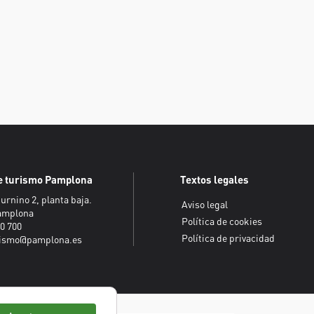
de turismo Pamplona
Textos legales
urnino 2, planta baja.
Aviso legal
Pamplona
Política de cookies
20 700
Política de privacidad
urismo@pamplona.es