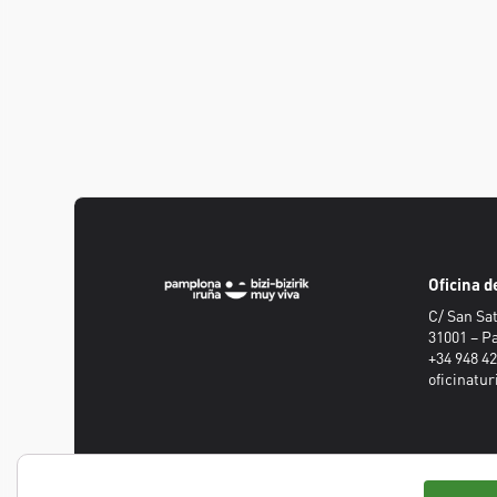
Oficina 
C/ San Sat
31001 – 
+34 948 4
oficinat