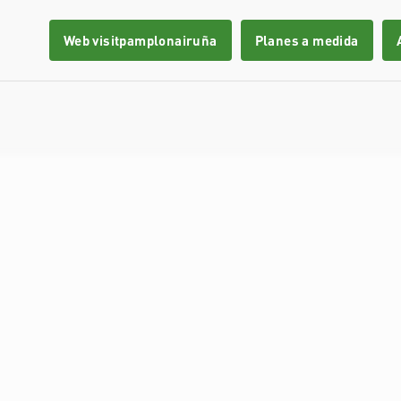
Web visitpamplonairuña
Planes a medida